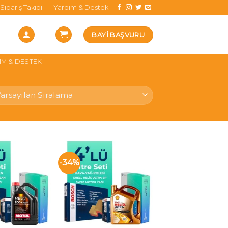
Sipariş Takibi
Yardım & Destek
BAYI BAŞVURU
IM & DESTEK
-34%