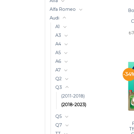
Alfa
Alfa Romeo
Bo
Audi
C
A1
₺
A3
A4
A5
A6
A7
-34
Q2
Q3
(2011-2018)
(2018-2023)
Q5
Q7
Tf
TT