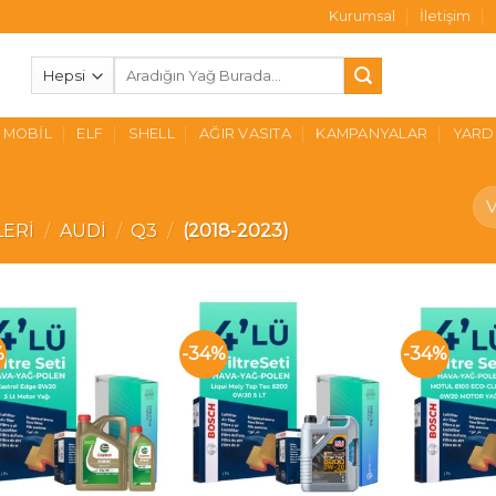
Kurumsal
İletişim
Ara:
MOBIL
ELF
SHELL
AĞIR VASITA
KAMPANYALAR
YARD
LERI
/
AUDI
/
Q3
/
(2018-2023)
%
-34%
-34%