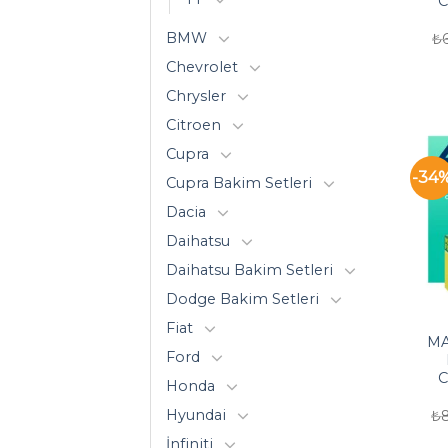
C
BMW
₺
Chevrolet
Chrysler
Citroen
Cupra
-34
Cupra Bakim Setleri
Dacia
Daihatsu
Daihatsu Bakim Setleri
Dodge Bakim Setleri
Fiat
MA
Ford
C
Honda
Hyundai
₺
İnfiniti