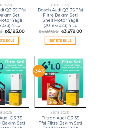
18-2023)
(2018-2023)
i Q3 35 Tfsi
Bosch Audi Q3 35 Tfsi
 Bakım Seti
Filtre Bakım Seti
otor Yağlı
Shell Motor Yağlı
2023) 4 Lü
(2018-2023) 4 Lü
Orijinal
Şu
Orijinal
Şu
00
₺
5,183.00
₺
5,559.00
₺
3,678.00
fiyat:
andaki
fiyat:
andaki
₺7,834.00.
fiyat:
₺5,559.00.
fiyat:
ETE EKLE
SEPETE EKLE
₺5,183.00.
₺3,678.00.
-34%
18-2023)
(2018-2023)
 Audi Q3 35
Filtron Audi Q3 35
re Bakım Seti
Tfsi Filtre Bakım Seti