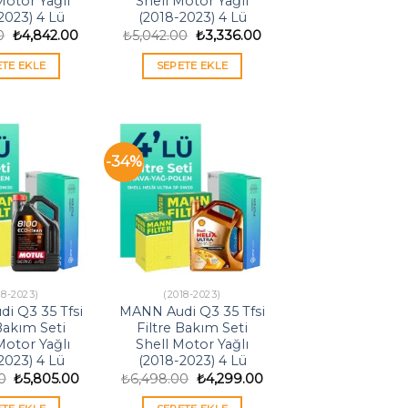
otor Yağlı
Shell Motor Yağlı
2023) 4 Lü
(2018-2023) 4 Lü
Orijinal
Şu
Orijinal
Şu
0
₺
4,842.00
₺
5,042.00
₺
3,336.00
fiyat:
andaki
fiyat:
andaki
₺7,318.00.
fiyat:
₺5,042.00.
fiyat:
ETE EKLE
SEPETE EKLE
₺4,842.00.
₺3,336.00.
-34%
18-2023)
(2018-2023)
i Q3 35 Tfsi
MANN Audi Q3 35 Tfsi
 Bakım Seti
Filtre Bakım Seti
otor Yağlı
Shell Motor Yağlı
2023) 4 Lü
(2018-2023) 4 Lü
Orijinal
Şu
Orijinal
Şu
0
₺
5,805.00
₺
6,498.00
₺
4,299.00
fiyat:
andaki
fiyat:
andaki
₺8,774.00.
fiyat:
₺6,498.00.
fiyat: