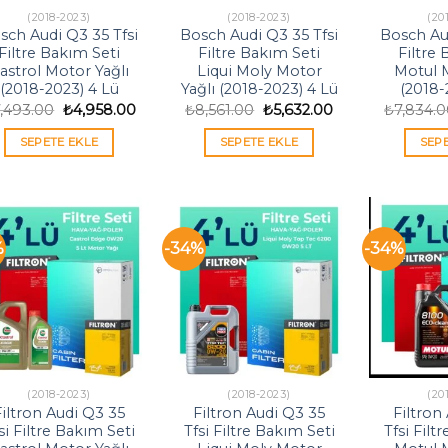
(2018-2023)
(2018-2023)
(20
sch Audi Q3 35 Tfsi
Bosch Audi Q3 35 Tfsi
Bosch Aud
Filtre Bakım Seti
Filtre Bakım Seti
Filtre
astrol Motor Yağlı
Liqui Moly Motor
Motul M
(2018-2023) 4 Lü
Yağlı (2018-2023) 4 Lü
(2018-
Orijinal
Şu
Orijinal
Şu
7,493.00
₺
4,958.00
₺
8,561.00
₺
5,632.00
₺
7,834.
fiyat:
andaki
fiyat:
andaki
₺7,493.00.
fiyat:
₺8,561.00.
fiyat:
SEPETE EKLE
SEPETE EKLE
SEP
₺4,958.00.
₺5,632.00.
%
-34%
-34%
(2018-2023)
(2018-2023)
(20
Filtron Audi Q3 35
Filtron Audi Q3 35
Filtron
si Filtre Bakım Seti
Tfsi Filtre Bakım Seti
Tfsi Filt