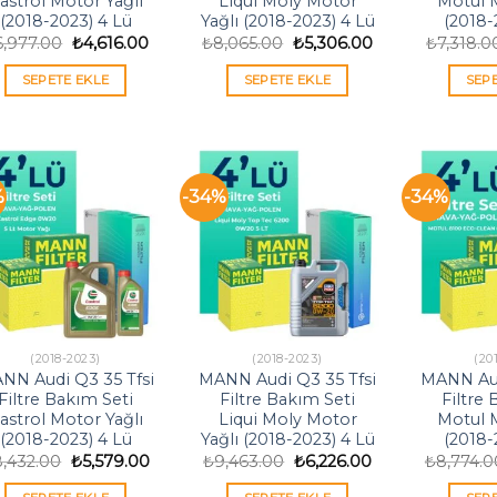
astrol Motor Yağlı
Liqui Moly Motor
Motul M
(2018-2023) 4 Lü
Yağlı (2018-2023) 4 Lü
(2018-
Orijinal
Şu
Orijinal
Şu
6,977.00
₺
4,616.00
₺
8,065.00
₺
5,306.00
₺
7,318.0
fiyat:
andaki
fiyat:
andaki
₺6,977.00.
fiyat:
₺8,065.00.
fiyat:
SEPETE EKLE
SEPETE EKLE
SEP
₺4,616.00.
₺5,306.00.
%
-34%
-34%
(2018-2023)
(2018-2023)
(20
NN Audi Q3 35 Tfsi
MANN Audi Q3 35 Tfsi
MANN Aud
Filtre Bakım Seti
Filtre Bakım Seti
Filtre
astrol Motor Yağlı
Liqui Moly Motor
Motul M
(2018-2023) 4 Lü
Yağlı (2018-2023) 4 Lü
(2018-
Orijinal
Şu
Orijinal
Şu
8,432.00
₺
5,579.00
₺
9,463.00
₺
6,226.00
₺
8,774.0
fiyat:
andaki
fiyat:
andaki
₺8,432.00.
fiyat:
₺9,463.00.
fiyat: