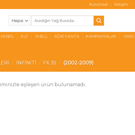
Kurumsal
İletişim
Ara:
MOBIL
ELF
SHELL
AĞIR VASITA
KAMPANYALAR
YARD
LERI
/
İNFINITI
/
FX 35
/
(2002-2009)
iminizle eşleşen ürün bulunamadı.