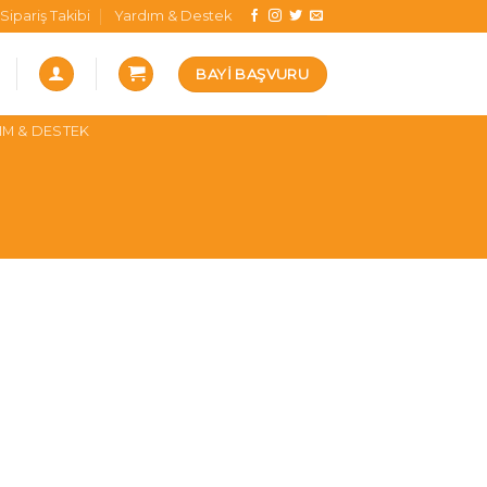
Sipariş Takibi
Yardım & Destek
BAYI BAŞVURU
IM & DESTEK