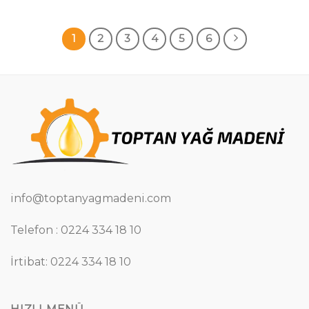
1
2
3
4
5
6
info@toptanyagmadeni.com
Telefon : 0224 334 18 10
İrtibat: 0224 334 18 10