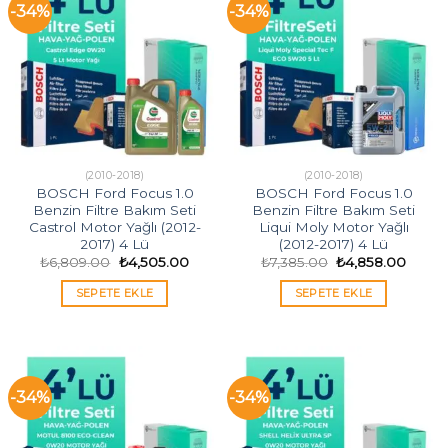
-34%
-34%
(2010-2018)
(2010-2018)
BOSCH Ford Focus 1.0
BOSCH Ford Focus 1.0
Benzin Filtre Bakım Seti
Benzin Filtre Bakım Seti
Castrol Motor Yağlı (2012-
Liqui Moly Motor Yağlı
2017) 4 Lü
(2012-2017) 4 Lü
Orijinal
Şu
Orijinal
Şu
₺
6,809.00
₺
4,505.00
₺
7,385.00
₺
4,858.00
fiyat:
andaki
fiyat:
andak
₺6,809.00.
fiyat:
₺7,385.00.
fiyat:
SEPETE EKLE
SEPETE EKLE
₺4,505.00.
₺4,85
-34%
-34%