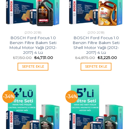
(2010-2018)
(2010-2018)
BOSCH Ford Focus 1.0
BOSCH Ford Focus 1.0
Benzin Filtre Bakım Seti
Benzin Filtre Bakım Seti
Motul Motor Yağlı (2012-
Shell Motor Yağlı (2012-
2017) 4 Lü
2017) 4 Lü
Orijinal
Şu
Orijinal
Şu
₺
7,150.00
₺
4,731.00
₺
4,875.00
₺
3,225.00
fiyat:
andaki
fiyat:
andak
₺7,150.00.
fiyat:
₺4,875.00.
fiyat:
SEPETE EKLE
SEPETE EKLE
₺4,731.00.
₺3,225
-34%
-34%