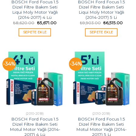
BOSCH Ford Focus 1.5
BOSCH Ford Focus 1.5
Dizel Filtre Bakım Seti
Dizel Filtre Bakım Seti
Liqui Moly Motor Yağlı
Liqui Moly Motor Yağlı
(2014-2017) 4 Lü
(2014-2017) 5 Li
Orijinal
Şu
Orijinal
Şu
₺
8,620.00
₺
5,671.00
₺
9,903.00
₺
6,515.00
fiyat:
andaki
fiyat:
andak
₺8,620.00.
fiyat:
₺9,903.00.
fiyat:
SEPETE EKLE
SEPETE EKLE
₺5,671.00.
₺6,515
-34%
-34%
(2010-2018)
(2010-2018)
BOSCH Ford Focus 1.5
BOSCH Ford Focus 1.5
Dizel Filtre Bakım Seti
Dizel Filtre Bakım Seti
Motul Motor Yağlı (2014-
Motul Motor Yağlı (2014-
2017) 4 Lü
2017) 5 Li