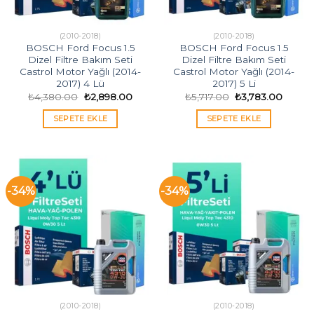
(2010-2018)
(2010-2018)
BOSCH Ford Focus 1.5
BOSCH Ford Focus 1.5
Dizel Filtre Bakım Seti
Dizel Filtre Bakım Seti
Castrol Motor Yağlı (2014-
Castrol Motor Yağlı (2014-
2017) 4 Lü
2017) 5 Li
Orijinal
Şu
Orijinal
Şu
₺
4,380.00
₺
2,898.00
₺
5,717.00
₺
3,783.00
fiyat:
andaki
fiyat:
andaki
₺4,380.00.
fiyat:
₺5,717.00.
fiyat:
SEPETE EKLE
SEPETE EKLE
₺2,898.00.
₺3,783
-34%
-34%
(2010-2018)
(2010-2018)