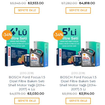
Orijinal
Şu
Orijinal
Şu
₺
5,945.00
₺
3,933.00
₺
7,282.00
₺
4,818.00
fiyat:
andaki
fiyat:
andak
₺5,945.00.
fiyat:
₺7,282.00.
fiyat:
SEPETE EKLE
SEPETE EKLE
₺3,933.00.
₺4,818
-34%
-34%
(2010-2018)
(2010-2018)
BOSCH Ford Focus 1.5
BOSCH Ford Focus 1.5
Dizel Filtre Bakım Seti
Dizel Filtre Bakım Seti
Shell Motor Yağlı (2014-
Shell Motor Yağlı (2014-
2017) 4 Lü
2017) 5 Li
Orijinal
Şu
Orijinal
Şu
₺
4,579.00
₺
3,030.00
₺
5,916.00
₺
3,914.00
fiyat:
andaki
fiyat:
andaki
₺4,579.00.
fiyat:
₺5,916.00.
fiyat:
SEPETE EKLE
SEPETE EKLE
₺3,030.00.
₺3,914